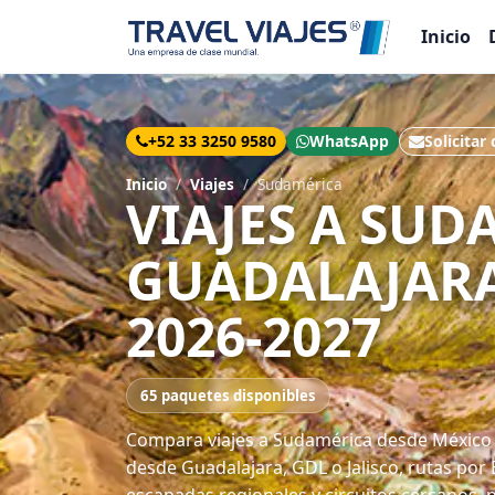
Inicio
+52 33 3250 9580
WhatsApp
Solicitar
Inicio
Viajes
Sudamérica
VIAJES A SUD
GUADALAJARA
2026-2027
65 paquetes disponibles
Compara viajes a Sudamérica desde México 
desde Guadalajara, GDL o Jalisco, rutas por 