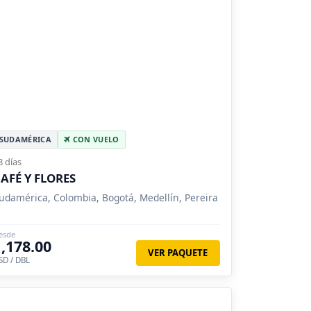
SUDAMÉRICA
CON VUELO
8 días
AFÉ Y FLORES
udamérica, Colombia, Bogotá, Medellín, Pereira
esde
1,178.00
VER PAQUETE
SD / DBL