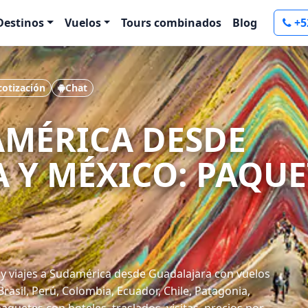
Destinos
Vuelos
Tours combinados
Blog
+5
 cotización
Chat
AMÉRICA DESDE
 Y MÉXICO: PAQUE
y viajes a Sudamérica desde Guadalajara con vuelos
Brasil, Perú, Colombia, Ecuador, Chile, Patagonia,