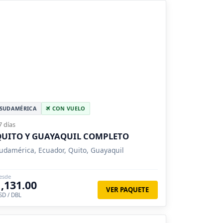
SUDAMÉRICA
CON VUELO
7 días
QUITO Y GUAYAQUIL COMPLETO
udamérica, Ecuador, Quito, Guayaquil
esde
1,131.00
VER PAQUETE
SD / DBL