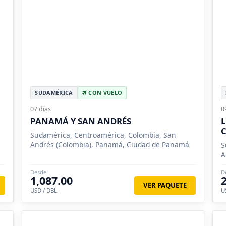
SUDAMÉRICA
CON VUELO
07 días
0
PANAMÁ Y SAN ANDRÉS
L
Sudamérica, Centroamérica, Colombia, San
Andrés (Colombia), Panamá, Ciudad de Panamá
S
A
Desde
D
1,087.00
VER PAQUETE
USD / DBL
U