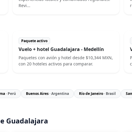
Revi...
r
Paquete activo
Vuelo + hotel Guadalajara - Medellín
Paquetes con avión y hotel desde $10,344 MXN,
P
con 20 hoteles activos para comparar.
c
ima
· Perú
Buenos Aires
· Argentina
Río de Janeiro
· Brasil
San
e Guadalajara