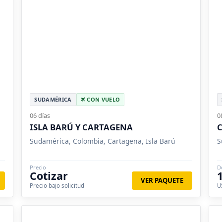
SUDAMÉRICA
CON VUELO
06 días
0
ISLA BARÚ Y CARTAGENA
C
Sudamérica, Colombia, Cartagena, Isla Barú
S
Precio
D
Cotizar
VER PAQUETE
Precio bajo solicitud
U