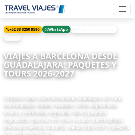
+52 33 3250 9580
WhatsApp
Solicitar cotización
Chat
Inicio
Viajes
Barcelona
VIAJES A BARCELONA DESDE
GUADALAJARA: PAQUETES Y
TOURS 2026-2027
69 paquetes disponibles
Compara Viajes a Barcelona desde Guadalajara con rutas
recomendadas, hoteles, traslados, visitas, experiencias
locales y combinados regionales. Revisa paquetes
organizados, opciones con vuelo incluido cuando aplique,
precios por persona, duración, salidas 2026-2027 y asesoría
para viajeros de México.