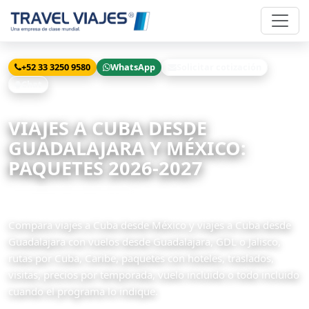
+52 33 3250 9580
WhatsApp
Solicitar cotización
Chat
Inicio
Viajes
Cuba
VIAJES A CUBA DESDE
GUADALAJARA Y MÉXICO:
PAQUETES 2026-2027
23 paquetes disponibles
Compara viajes a Cuba desde México y viajes a Cuba desde
Guadalajara con vuelos desde Guadalajara, GDL o Jalisco,
rutas por Cuba, Caribe, paquetes con hoteles, traslados,
visitas, precios por temporada, vuelo incluido o todo incluido
cuando el programa lo indique.