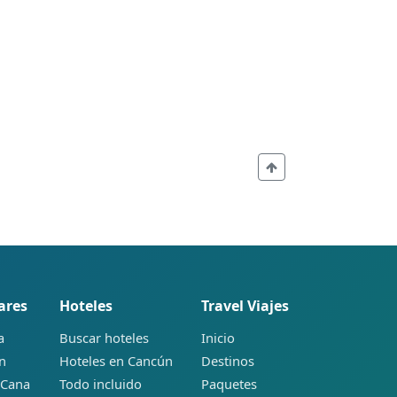
ares
Hoteles
Travel Viajes
a
Buscar hoteles
Inicio
ún
Hoteles en Cancún
Destinos
 Cana
Todo incluido
Paquetes