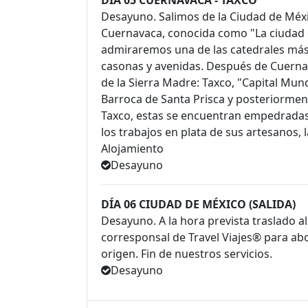
DÍA 05 CUERNAVACA - TAXCO
Desayuno. Salimos de la Ciudad de Méxi
Cuernavaca, conocida como "La ciudad 
admiraremos una de las catedrales más 
casonas y avenidas. Después de Cuernav
de la Sierra Madre: Taxco, "Capital Mund
Barroca de Santa Prisca y posteriorme
Taxco, estas se encuentran empedrada
los trabajos en plata de sus artesanos, 
Alojamiento
Desayuno
DÍA 06 CIUDAD DE MÉXICO (SALIDA)
Desayuno. A la hora prevista traslado 
corresponsal de Travel Viajes® para abo
origen. Fin de nuestros servicios.
Desayuno