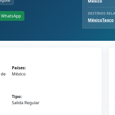
egular
México
DESTINOS REL
WhatsApp
México
Taxco
Países:
 de
México
Tipo:
Salida Regular