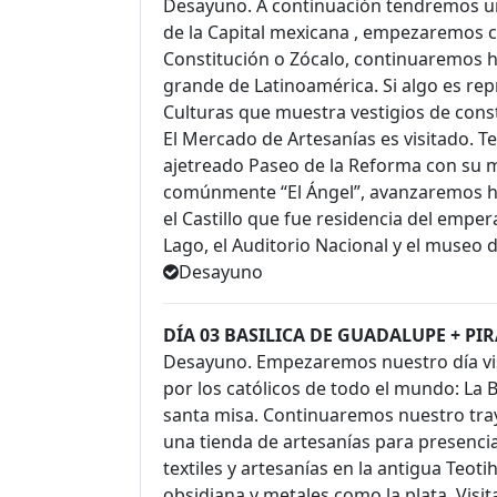
Desayuno. A continuación tendremos un
de la Capital mexicana , empezaremos co
Constitución o Zócalo, continuaremos ha
grande de Latinoamérica. Si algo es rep
Culturas que muestra vestigios de cons
El Mercado de Artesanías es visitado. 
ajetreado Paseo de la Reforma con su
comúnmente “El Ángel”, avanzaremos ha
el Castillo que fue residencia del empe
Lago, el Auditorio Nacional y el museo 
Desayuno
DÍA 03 BASILICA DE GUADALUPE + P
Desayuno. Empezaremos nuestro día vi
por los católicos de todo el mundo: La B
santa misa. Continuaremos nuestro tray
una tienda de artesanías para presenc
textiles y artesanías en la antigua Teot
obsidiana y metales como la plata. Visita