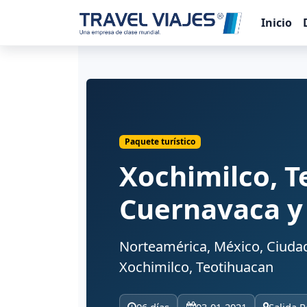
Inicio
Paquete turístico
Xochimilco, T
Cuernavaca y
Norteamérica, México, Ciudad
Xochimilco, Teotihuacan