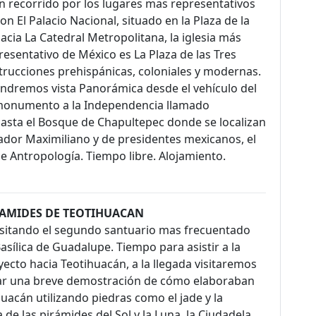
 recorrido por los lugares mas representativos
n El Palacio Nacional, situado en la Plaza de la
cia La Catedral Metropolitana, la iglesia más
resentativo de México es La Plaza de las Tres
trucciones prehispánicas, coloniales y modernas.
Tendremos vista Panorámica desde el vehículo del
 monumento a la Independencia llamado
sta el Bosque de Chapultepec donde se localizan
rador Maximiliano y de presidentes mexicanos, el
de Antropología. Tiempo libre. Alojamiento.
IRAMIDES DE TEOTIHUACAN
sitando el segundo santuario mas frecuentado
asílica de Guadalupe. Tiempo para asistir a la
ecto hacia Teotihuacán, a la llegada visitaremos
iar una breve demostración de cómo elaboraban
ihuacán utilizando piedras como el jade y la
 de las pirámides del Sol y la Luna, la Ciudadela