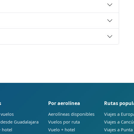
s
Por aerolínea
Rutas popul
 vuelos
Aerolíneas disponibles
Viajes a Europ
 desde Guadalajara
Vuelos por ruta
Viajes a Canc
 hotel
Vuelo + hotel
Viajes a Punta